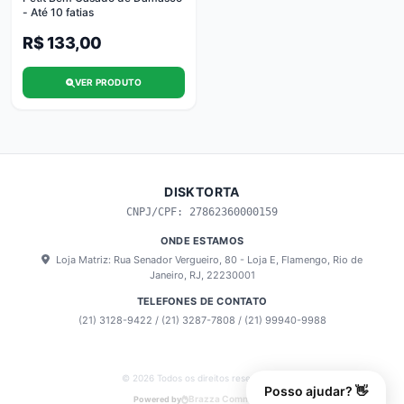
disktorta
×
- Até 10 fatias
Online
R$ 133,00
VER PRODUTO
Olá! 👋
DISKTORTA
Preencha seus dados para iniciarmos o atendimento.
CNPJ/CPF: 27862360000159
ONDE ESTAMOS
Loja Matriz: Rua Senador Vergueiro, 80 - Loja E, Flamengo, Rio de
Janeiro, RJ, 22230001
TELEFONES DE CONTATO
(21) 3128-9422 / (21) 3287-7808 / (21) 99940-9988
INICIAR ATENDIMENTO
© 2026 Todos os direitos reservados.
Posso ajudar? 👋
Brazza Commerce
Powered by