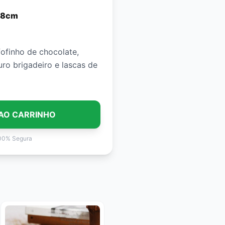
 18cm
fofinho de chocolate,
ro brigadeiro e lascas de
AO CARRINHO
00% Segura