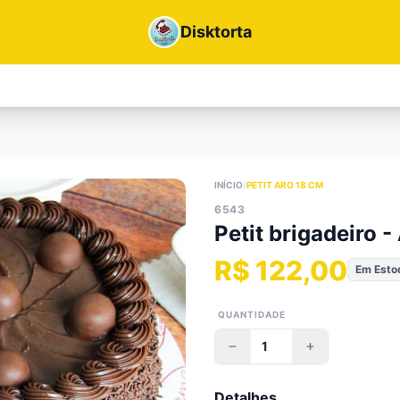
Disktorta
INÍCIO
/
PETIT ARO 18 CM
6543
Petit brigadeiro -
R$ 122,00
Em Esto
QUANTIDADE
Detalhes