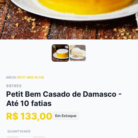
INÍCIO
/
PETIT ARO 18 CM
987655
Petit Bem Casado de Damasco -
Até 10 fatias
R$ 133,00
Em Estoque
QUANTIDADE