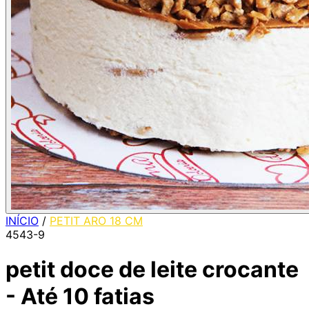
INÍCIO
/
PETIT ARO 18 CM
4543-9
petit doce de leite crocante
- Até 10 fatias