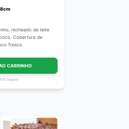
 18cm
inho, recheado de leite
coco. Cobertura de
✨ Cenário IA
oco fresco.
AO CARRINHO
00% Segura