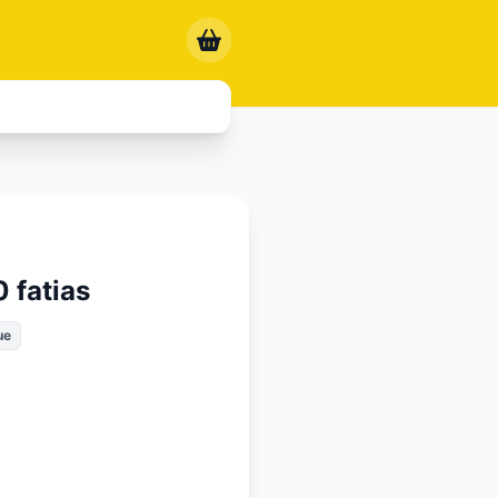
0 fatias
ue