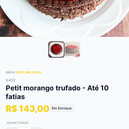
INÍCIO
/
PETIT ARO 18 CM
5432
Petit morango trufado - Até 10
fatias
R$ 143,00
Em Estoque
QUANTIDADE